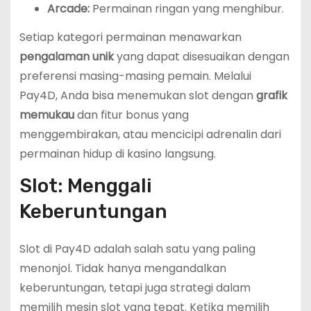
Arcade:
Permainan ringan yang menghibur.
Setiap kategori permainan menawarkan
pengalaman unik
yang dapat disesuaikan dengan
preferensi masing-masing pemain. Melalui
Pay4D, Anda bisa menemukan slot dengan
grafik
memukau
dan fitur bonus yang
menggembirakan, atau mencicipi adrenalin dari
permainan hidup di kasino langsung.
Slot: Menggali
Keberuntungan
Slot di Pay4D adalah salah satu yang paling
menonjol. Tidak hanya mengandalkan
keberuntungan, tetapi juga strategi dalam
memilih mesin slot yang tepat. Ketika memilih