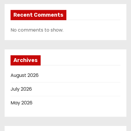
Recent Comments
No comments to show.
Archives
August 2026
July 2026
May 2026