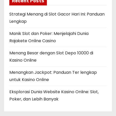
Recent Posts
Strategi Menang di Slot Gacor Hari Ini: Panduan
Lengkap
Manik Slot dan Poker: Menjelajahi Dunia
Rajakete Online Casino
Menang Besar dengan Slot Depo 10000 di
Kasino Online
Menangkan Jackpot: Panduan Ter lengkap
untuk Kasino Online
Eksplorasi Dunia Website Kasino Online: Slot,
Poker, dan Lebih Banyak