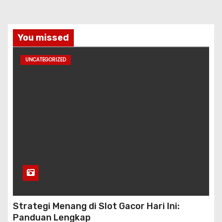
You missed
UNCATEGORIZED
Strategi Menang di Slot Gacor Hari Ini:
Panduan Lengkap