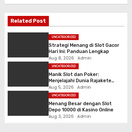
a
v
Related Post
i
g
UNCATEGORIZED
Strategi Menang di Slot Gacor
a
Hari Ini: Panduan Lengkap
Aug 8, 2026
Admin
t
UNCATEGORIZED
i
Manik Slot dan Poker:
Menjelajahi Dunia Rajakete
o
Online Casino
Aug 5, 2026
Admin
UNCATEGORIZED
n
Menang Besar dengan Slot
Depo 10000 di Kasino Online
Aug 3, 2026
Admin