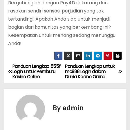
Bergabunglah dengan Pay4D sekarang dan
rasakan sendiri
sensasi perjudian
yang tak
tertandingi. Apakah Anda siap untuk menjadi
bagian dari komunitas yang berkembang ini?
Kesempatan untuk menang sedang menunggu
Anda!
Panduan Lengkap 555f
Panduan Lengkap untuk
P
Login untuk Pemburu
mc888 Login dalam
Kasino Online
Dunia Kasino Online
o
s
t
By
admin
n