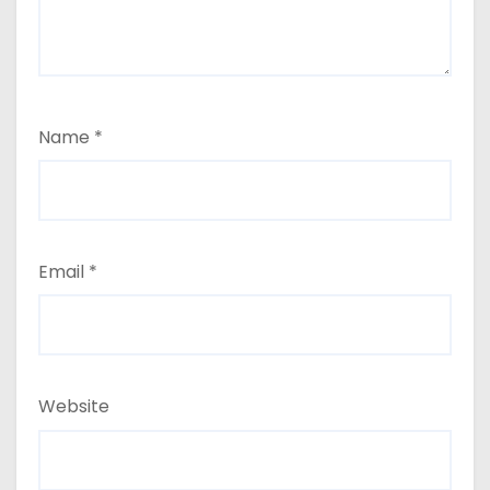
Name
*
Email
*
Website