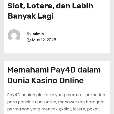
Slot, Lotere, dan Lebih
Banyak Lagi
By
admin
May 12, 2026
Memahami Pay4D dalam
Dunia Kasino Online
Pay4D adalah platform yang memikat perhatian
para pencinta judi online, menawarkan beragam
permainan yang mencakup slot, lotere, poker,