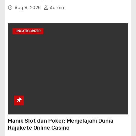
Aug 8, 2026
Admin
UNCATEGORIZED
Manik Slot dan Poker: Menjelajahi Dunia
Rajakete Online Casino