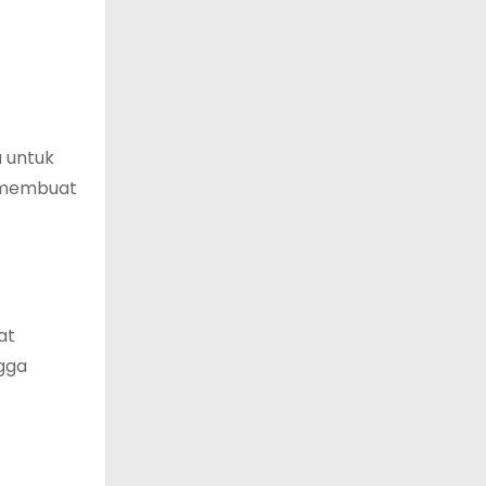
 untuk
k membuat
at
ngga