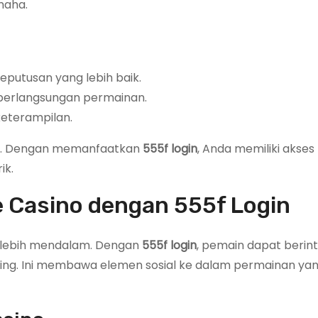
maha.
eputusan yang lebih baik.
berlangsungan permainan.
keterampilan.
iri. Dengan memanfaatkan
555f login
, Anda memiliki akses
ik.
 Casino dengan 555f Login
 lebih mendalam. Dengan
555f login
, pemain dapat berint
ming. Ini membawa elemen sosial ke dalam permainan ya