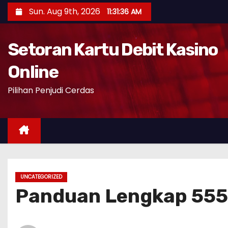
S
Sun. Aug 9th, 2026
11:31:37 AM
k
i
Setoran Kartu Debit Kasino
p
t
Online
o
Pilihan Penjudi Cerdas
c
o
n
t
e
n
t
UNCATEGORIZED
Panduan Lengkap 555f