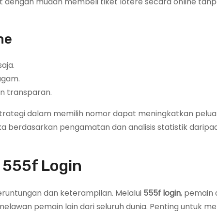
t dengan mudah membeli tiket lotere secara online tanp
ne
aja.
ragam.
an transparan.
trategi dalam memilih nomor dapat meningkatkan pelu
 berdasarkan pengamatan dan analisis statistik daripa
i 555f Login
untungan dan keterampilan. Melalui
555f login
, pemain
melawan pemain lain dari seluruh dunia. Penting untuk 