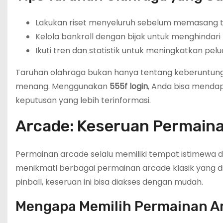
Lakukan riset menyeluruh sebelum memasang t
Kelola bankroll dengan bijak untuk menghindari 
Ikuti tren dan statistik untuk meningkatkan pe
Taruhan olahraga bukan hanya tentang keberuntunga
menang. Menggunakan
555f login
, Anda bisa menda
keputusan yang lebih terinformasi.
Arcade: Keseruan Permainan 
Permainan arcade selalu memiliki tempat istimewa d
menikmati berbagai permainan arcade klasik yang di
pinball, keseruan ini bisa diakses dengan mudah.
Mengapa Memilih Permainan A