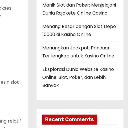
Manik Slot dan Poker: Menjelajahi
akses
Dunia Rajakete Online Casino
n
Menang Besar dengan Slot Depo
10000 di Kasino Online
Menangkan Jackpot: Panduan
Ter lengkap untuk Kasino Online
Eksplorasi Dunia Website Kasino
Online: Slot, Poker, dan Lebih
esin slot
Banyak
Recent Comments
g relatif