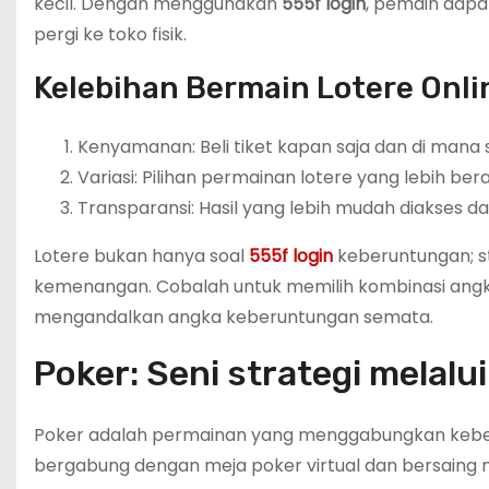
kecil. Dengan menggunakan
555f login
, pemain dapa
pergi ke toko fisik.
Kelebihan Bermain Lotere Onli
Kenyamanan: Beli tiket kapan saja dan di mana s
Variasi: Pilihan permainan lotere yang lebih be
Transparansi: Hasil yang lebih mudah diakses d
Lotere bukan hanya soal
555f login
keberuntungan; s
kemenangan. Cobalah untuk memilih kombinasi angka
mengandalkan angka keberuntungan semata.
Poker: Seni strategi melalu
Poker adalah permainan yang menggabungkan keber
bergabung dengan meja poker virtual dan bersaing 